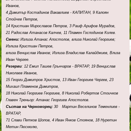
Иванов,
4 Димитър Костадинов Вакавлиев - КАПИТАН, 9 Калоян
Стойчев Петров,
14 Кристиан Мирославов Петров, 3 Раиф Арифов Мурадов,
21 Радослав Атанасов Калчев, 11 Пламен Господинов Колев.
Смени:
Излиза Атанас Апостолов, влиза Николай Георгиев;
Излиза Кристиан Петров,
влиза Венцислав Иванов; Излиза Владислав Калайджиев, Влиза
Иван Чергее.
Резерви
: 12 Емил Ташев Грънчаров - ВРАТАР, 19 Венцислав
Николаев Иванов,
15 Георги Димитров Христов, 13 Иван Георгиев Чергев, 23
Михаил Пламенов Димитров,
18 Николай Георгиев Георгиев, 8 Николай Робертов Стоичков
Главен Треньор: Атанас Георгиев Апостолов.
Състав на Черноморец:
30
Мартин Веселинов Теменлиев -
ВРАТАР,
71 Слави Петков Шопов, 4 Иван Янков Стоянов, 18 Нуретин
Метин Пюскюлю,