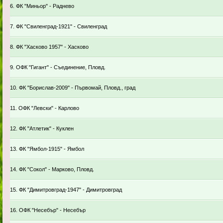
6. ФК "Миньор" - Раднево
7. ФК "Свиленград-1921" - Свиленград
8. ФК "Хасково 1957" - Хасково
9. ОФК "Гигант" - Съединение, Пловд.
10. ФК "Борислав-2009" - Първомай, Пловд., град
11. ОФК "Левски" - Карлово
12. ФК "Атлетик" - Куклен
13. ФК "Ямбол-1915" - Ямбол
14. ФК "Сокол" - Марково, Пловд.
15. ФК "Димитровград-1947" - Димитровград
16. ОФК "Несебър" - Несебър