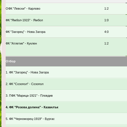
ОФК "Левски" - Карлово
1:2
ФК "Ямбол-1915" - Ямбол
1:0
ФК "Загорец" - Нова Загора
4:0
ФК "Атлетик" - Куклен
1:2
Отбор
1. ФК "Загорец" - Нова Загора
2. ФК "Созопол" - Созопол
3. ПФК "Марица-1921" - Пловдив
4. ФК "Розова долина" - Казанлък
5. ФК "Черноморец-1919" - Бургас