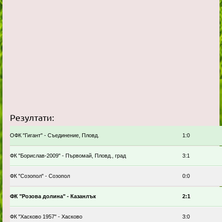
Резултати:
ОФК "Гигант" - Съединение, Пловд.
1:0
ФК "Борислав-2009" - Първомай, Пловд., град
3:1
ФК "Созопол" - Созопол
0:0
ФК "Розова долина" - Казанлък
2:1
ФК "Хасково 1957" - Хасково
3:0