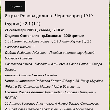
Сподели
8 кръг: Розова долина - Черноморец 1919
(Бургас) - 2:1 (1:1)
21 септември 2019 г., събота, 17:00 ч:
Стадион: Севтополис - гр.Казанлък - 1000 зрители
1:0 Пламен Господинов Колев 7, 1:1 Антон Узунов 15, 2:1
Радослав Калчев 65
Съдия:
Радослав Гидженов - Пловдив с помощници Ириней
Бодуров - Пловдив,
Светослав Енчев - Пловдив и 4-ти съдия Павел Попов – Стара
Загора.
Делегат:Стойчо Стоев - Пловдив.
Червени картони:
Радослав Калчев (Рдол) в 68, Раиф Мурадов
(Рдол) в 85, Станимир Митев (Чер) в 90 минута.
Състав Розова долина:
Александър Николаев Петрунов -
ВРАТАР,
10 Атанас Георгиев Апостолов, 6 Ахмед Фаиков Сюнетчиев,
20 Владислав Радинов Калайджиев, 22 Данаил Бориславов