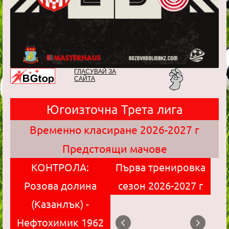
ГЛАСУВАЙ ЗА
САЙТА
Югоизточна Трета лига
Временно класиране 2026-2027 г
Предстоящи мачове
КОНТРОЛА:
Първа тренировка
Розова долина
сезон 2026-2027 г
(Казанлък) -
Нефтохимик 1962