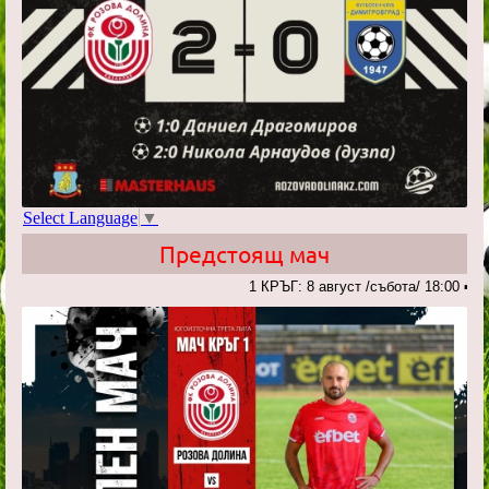
Select Language
▼
Предстоящ мач
1 КРЪГ: 8 август /събота/ 18:00 ➡️🔴РОЗО