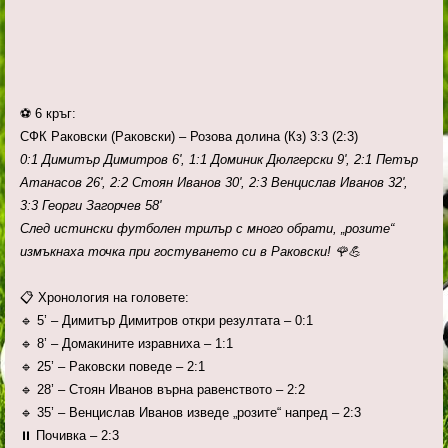
⚽ 6 кръг:
СФК Раковски (Раковски) – Розова долина (Кз) 3:3 (2:3)
0:1 Димитър Димитров 6', 1:1 Доминик Дюлгерски 9', 2:1 Петър
Атанасов 26', 2:2 Стоян Иванов 30', 2:3 Венцислав Иванов 32',
3:3 Георги Загорчев 58'
След истински футболен трилър с много обрати, „розите“
измъкнаха точка при гостуването си в Раковски! 🌹💪
📋 Хронология на головете:
🔹 5’ – Димитър Димитров откри резултата – 0:1
🔹 8’ – Домакините изравниха – 1:1
🔹 25’ – Раковски поведе – 2:1
🔹 28’ – Стоян Иванов върна равенството – 2:2
🔹 35’ – Венцислав Иванов изведе „розите“ напред – 2:3
⏸ Почивка – 2:3