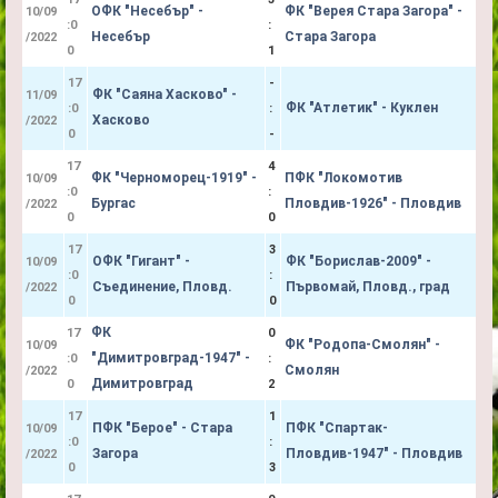
ОФК "Несебър" -
ФК "Верея Стара Загора" -
10/09
:0
:
Несебър
Стара Загора
/2022
0
1
17
-
ФК "Саяна Хасково" -
11/09
ФК "Атлетик" - Куклен
:0
:
Хасково
/2022
0
-
17
4
ФК "Черноморец-1919" -
ПФК "Локомотив
10/09
:0
:
Бургас
Пловдив-1926" - Пловдив
/2022
0
0
17
3
ОФК "Гигант" -
ФК "Борислав-2009" -
10/09
:0
:
Съединение, Пловд.
Първомай, Пловд., град
/2022
0
0
ФК
17
0
ФК "Родопа-Смолян" -
10/09
"Димитровград-1947" -
:0
:
Смолян
/2022
Димитровград
0
2
17
1
ПФК "Берое" - Стара
ПФК "Спартак-
10/09
:0
:
Загора
Пловдив-1947" - Пловдив
/2022
0
3