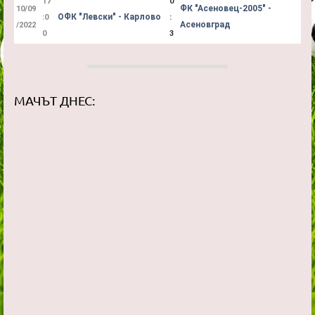
17
0
ФК "Асеновец-2005" -
10/09
ОФК "Левски" - Карлово
:0
:
Асеновград
/2022
0
3
МАЧЪТ ДНЕС: