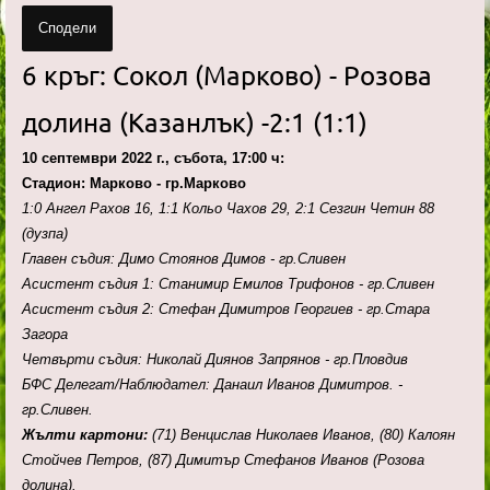
Сподели
6 кръг: Сокол (Марково) - Розова
долина (Казанлък) -2:1 (1:1)
10 септември 2022 г., събота, 17:00 ч:
Стадион: Марково - гр.Марково
1:0 Ангел Рахов 16, 1:1 Кольо Чахов 29, 2:1 Сезгин Четин 88
(дузпа)
Главен съдия: Димо Стоянов Димов - гр.Сливен
Асистент съдия 1: Станимир Емилов Трифонов - гр.Сливен
Асистент съдия 2: Стефан Димитров Георгиев - гр.Стара
Загора
Четвърти съдия: Николай Диянов Запрянов - гр.Пловдив
БФС Делегат/Наблюдател: Данаил Иванов Димитров. -
гр.Сливен.
Жълти картони:
(71)
Венцислав Николаев Иванов, (80) Калоян
Стойчев Петров, (87) Димитър Стефанов Иванов (Розова
долина).