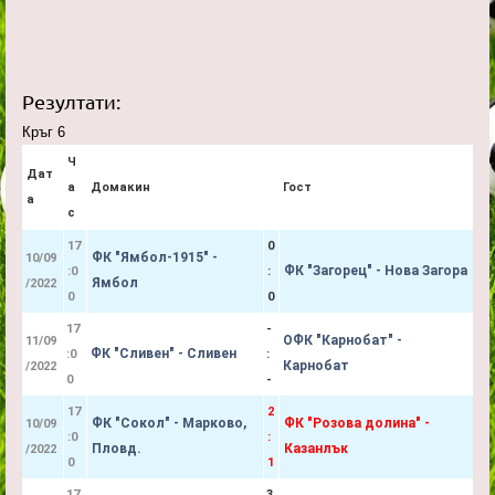
Резултати:
Кръг 6
Ч
Дат
а
Домакин
Гост
а
с
17
0
ФК "Ямбол-1915" -
10/09
ФК "Загорец" - Нова Загора
:0
:
Ямбол
/2022
0
0
17
-
ОФК "Карнобат" -
11/09
ФК "Сливен" - Сливен
:0
:
Карнобат
/2022
0
-
17
2
ФК "Сокол" - Марково,
ФК "Розова долина" -
10/09
:0
:
Пловд.
Казанлък
/2022
0
1
17
3