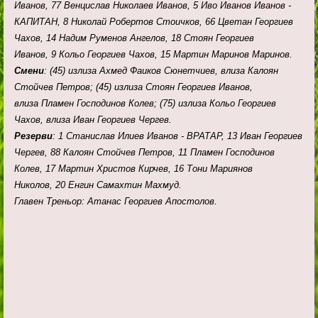
Иванов,
77
Венцислав Николаев Иванов,
5
Иво Иванов Иванов -
КАПИТАН,
8
Николай Робертов Стоичков,
66
Цветан Георгиев
Чахов,
14
Надим Руменов Ангелов,
18
Стоян Георгиев
Иванов,
9
Кольо Георгиев Чахов,
15
Мартин Маринов Маринов.
Смени
: (45) излиза
Ахмед Фаиков Сюнетчиев, влиза
Калоян
Стойчев Петров; (45) излиза
Стоян Георгиев Иванов,
влиза
Пламен Господинов Колев; (75) излиза
Кольо Георгиев
Чахов, влиза
Иван Георгиев Чергев.
Резерви
:
1
Станислав Илиев Иванов - ВРАТАР,
13
Иван Георгиев
Чергев,
88
Калоян Стойчев Петров,
11
Пламен Господинов
Колев,
17
Мартин Христов Кирчев,
16
Тони Мариянов
Николов,
20
Енгин Самахтин Махмуд.
Главен Треньор: Атанас Георгиев Апостолов.