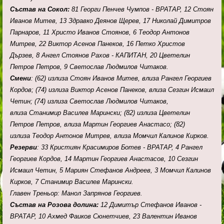
Състав на Сокол:
81 Георги Пенчев Чумпов - ВРАТАР,
12
Стоян
Иванов Митев,
13
Здравко Деянов Щерев,
17
Николай Димитров
Парнаров,
11
Христо Иванов Стоянов,
6
Теодор Антонов
Митрев,
22
Виктор Асенов Панеков,
16
Петко Христов
Дързев,
8
Ангел Стоянов Рахов - КАПИТАН,
20
Цветелин
Петров Петров,
9
Светослав Людмилов Читаков.
Смени
: (62) излиза Стоян Иванов Митев, влиза
Рангел Георгиев
Кордов; (74) излиза Виктор Асенов Панеков, влиза
Сезгин Исмаил
Четин; (
74) излиза
Светослав Людмилов Читаков,
влиза
Станимир Василев Марински; (82) излиза Цветелин
Петров Петров, влиза
Мартин Георгиев Анастасо; (
82)
излиза
Теодор Антонов Митрев, влиза
Момчил Калинов Кирков.
Резерви
:
33
Кристиян Красимиров Ботев - ВРАТАР,
4
Рангел
Георгиев Кордов,
14
Мартин Георгиев Анастасов,
10
Сезгин
Исмаил Четин,
5
Мариян Стефанов Андреев,
3
Момчил Калинов
Кирков,
7
Станимир Василев Марински.
Главен Треньор: Манол Запрянов Георгиев.
Състав на Розова долина:
12 Димитър Стефанов Иванов -
ВРАТАР,
10
Ахмед Фаиков Сюнетчиев,
23
Валентин Иванов