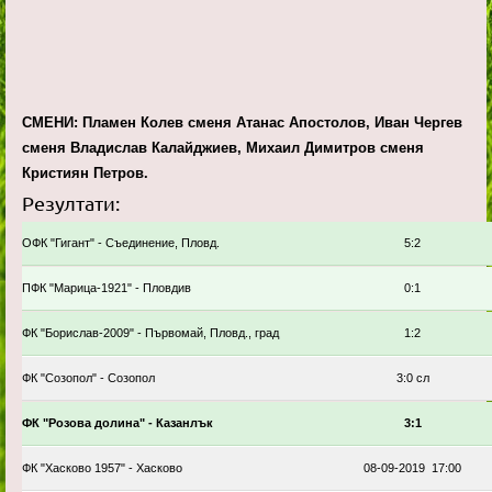
СМЕНИ: Пламен Колев сменя Атанас Апостолов, Иван Чергев
сменя Владислав Калайджиев, Михаил Димитров сменя
Кристиян Петров.
Резултати:
ОФК "Гигант" - Съединение, Пловд.
5:2
ПФК "Марица-1921" - Пловдив
0:1
ФК "Борислав-2009" - Първомай, Пловд., град
1:2
ФК "Созопол" - Созопол
3:0 сл
ФК "Розова долина" - Казанлък
3:1
ФК "Хасково 1957" - Хасково
08-09-2019 17:00