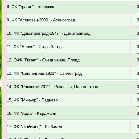
8. ФК "Ураган" - Бояджик
3
9. ФК "Асеновец-2005" - Асеновград
3
10. ФК "Димитровград-1947" - Димитровград
3
11. ФК "Верея" - Стара Загора
3
12. ОФК "Гигант" - Съединение, Пловд.
3
13. ФК "Свиленград-1921" - Свиленград
3
14. ФК "Раковски 2011" - Раковски, Пловд., град
3
15. ФК "Миньор" - Раднево
3
16. ФК "Арда" - Кърджали
3
17. ФК "Любимец" - Любимец
3