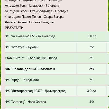
Ас.съдия:Тони Пандарски - Пловдив
Ас.съдия:Георги Стамболджиев - Пловдив
4-ти съдия:Павел Попов - Стара Загора
Делегат:Атанас Бозев - Пловдив
РЕЗУЛТАТИ
ФК "Асеновец-2005" - Асеновград
3:0 сл
ФК "Атлетик" - Куклен
2:2
ОФК "Гигант" - Съединение, Пловд.
2:1
ФК "Розова долина" - Казанлък
2:3
ФК "Арда" - Кърджали
7:1
ФК "Димитровград-1947" - Димитровград
3:0 сл.
ФК "Загорец" - Нова Загора
4:0