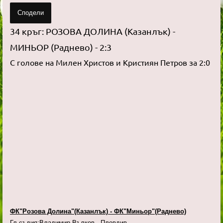
Сподели
34 кръг: РОЗОВА ДОЛИНА (Казанлък) -
МИНЬОР (Раднево) - 2:3
С голове на Милен Христов и Кристиян Петров за 2:0
ФК"Розова Долина"(Казанлък) - ФК"Миньор"(Раднево)
Гл.съдия:Владимир Вълков - Пловдив