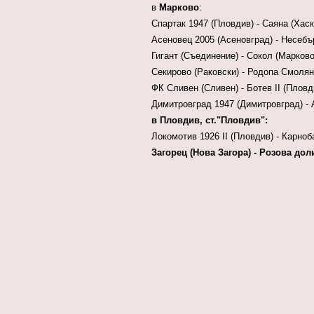
в
Марково
:
Спартак 1947 (Пловдив) - Саяна
Асеновец 2005 (Асеновград) - Нес
Гигант (Съединение) - Сокол (
Секирово (Раковски) - Родопа См
ФК Сливен (Сливен) - Ботев II 
Димитровград 1947 (Димитровград) 
в Пловдив, ст."Пловдив":
Локомотив 1926 II (Пловдив) - Карн
Загорец (Нова Загора) - Розова д