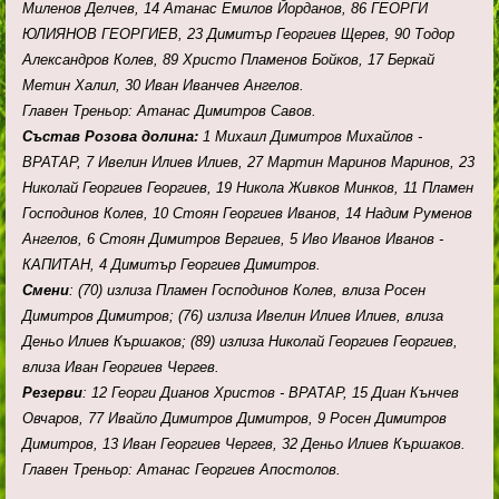
Миленов Делчев, 14 Атанас Емилов Йорданов, 86 ГЕОРГИ
ЮЛИЯНОВ ГЕОРГИЕВ, 23 Димитър Георгиев Щерев, 90 Тодор
Александров Колев, 89 Христо Пламенов Бойков, 17 Беркай
Метин Халил, 30 Иван Иванчев Ангелов.
Главен Треньор: Атанас Димитров Савов.
Състав Розова долина:
1 Михаил Димитров Михайлов -
ВРАТАР, 7 Ивелин Илиев Илиев, 27 Мартин Маринов Маринов, 23
Николай Георгиев Георгиев, 19 Никола Живков Минков, 11 Пламен
Господинов Колев, 10 Стоян Георгиев Иванов, 14 Надим Руменов
Ангелов, 6 Стоян Димитров Вергиев, 5 Иво Иванов Иванов -
КАПИТАН, 4 Димитър Георгиев Димитров.
Смени
: (70) излиза Пламен Господинов Колев, влиза Росен
Димитров Димитров; (76) излиза Ивелин Илиев Илиев, влиза
Деньо Илиев Кършаков; (89) излиза Николай Георгиев Георгиев,
влиза Иван Георгиев Чергев.
Резерви
: 12 Георги Дианов Христов - ВРАТАР, 15 Диан Кънчев
Овчаров, 77 Ивайло Димитров Димитров, 9 Росен Димитров
Димитров, 13 Иван Георгиев Чергев, 32 Деньо Илиев Кършаков.
Главен Треньор: Атанас Георгиев Апостолов.