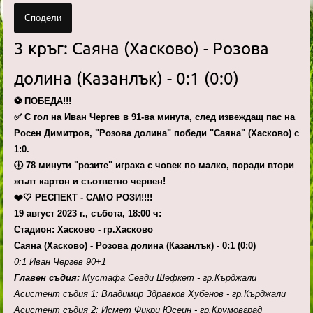
Сподели
3 кръг: Саяна (Хасково) - Розова
долина (Казанлък) - 0:1 (0:0)
⚽️ ПОБЕДА!!!
✅️ С гол на Иван Чергев в 91-ва минута, след извеждащ пас на
Росен Димитров, "Розова долина" победи "Саяна" (Хасково) с
1:0.
🕕 78 минути "розите" играха с човек по малко, поради втори
жълт картон и съответно червен!
❤️🤍 РЕСПЕКТ - САМО РОЗИ!!!!
19 август 2023 г., събота, 18:00 ч:
Стадион: Хасково - гр.Хасково
Саяна (Хасково) - Розова долина (Казанлък) - 0:1 (0:0)
0:1 Иван Чергев 90+1
Главен съдия:
Мустафа Севди Шефкет - гр.Кърджали
Асистент съдия 1: Владимир Здравков Хубенов - гр.Кърджали
Асистент съдия 2: Исмет Фикри Юсеин - гр.Крумовград