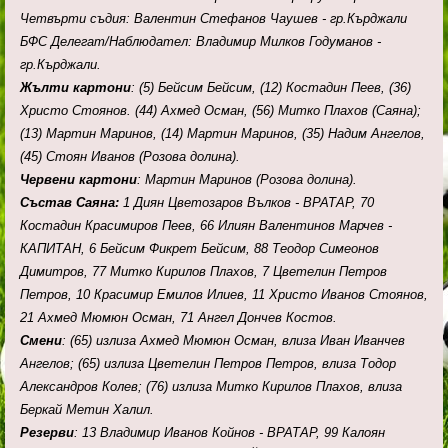
Четвърти съдия: Валентин Стефанов Чаушев - гр.Кърджали
БФС Делегат/Наблюдател: Владимир Милков Годуманов -
гр.Кърджали.
Жълти картони
: (5) Бейсим Бейсим, (12) Костадин Пеев, (36)
Христо Стоянов. (44) Ахмед Осман, (56) Митко Плахов (Саяна);
(13) Мартин Маринов, (14) Мартин Маринов, (35) Надим Ангелов,
(45) Стоян Иванов (Розова долина).
Червени картони
: Мартин Маринов (Розова долина).
Състав Саяна:
1 Диян Цветозаров Вълков - ВРАТАР, 70
Костадин Красимиров Пеев, 66 Илиян Валентинов Марчев -
КАПИТАН, 6 Бейсим Фикрет Бейсим, 88 Теодор Симеонов
Димитров, 77 Митко Кирилов Плахов, 7 Цветелин Петров
Петров, 10 Красимир Емилов Илиев, 11 Христо Иванов Стоянов,
21 Ахмед Мюмюн Осман, 71 Ангел Дончев Костов.
Смени
: (65) излиза Ахмед Мюмюн Осман, влиза Иван Иванчев
Ангелов; (65) излиза Цветелин Петров Петров, влиза Тодор
Александров Колев; (76) излиза Митко Кирилов Плахов, влиза
Беркай Метин Халил.
Резерви
: 13 Владимир Иванов Койнов - ВРАТАР, 99 Калоян