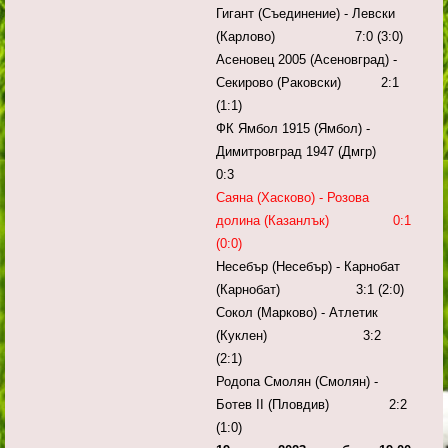
Гигант (Съединение) - Левски
(Карлово) 7:0 (3:0)
Асеновец 2005 (Асеновград) -
Секирово (Раковски) 2:1
(1:1)
ФК Ямбол 1915 (Ямбол) -
Димитровград 1947 (Дмгр)
0:3
Саяна (Хасково) - Розова
долина (Казанлък) 0:1
(0:0)
Несебър (Несебър) - Карнобат
(Карнобат) 3:1 (2:0)
Сокол (Марково) - Атлетик
(Куклен) 3:2
(2:1)
Родопа Смолян (Смолян) -
Ботев II (Пловдив) 2:2
(1:0)