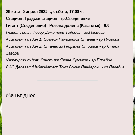
28 кръг- 5 април 2025 г., събота, 17:00 ч:
Стадион: Градски стадион - гр.Съединение
Гигант (Съединение) - Розова долина (Казанлък) - 0:0
Главен съдия: Тодор Димитров Тодоров - гр.Пловдив
Асистент съдия 1: Симеон Панайотов Сталев - гр.Пловдив
Асистент съдия 2: Станимир Георгиев Стоилов - гр.Стара
Загора
Четвърти съдия: Кристиян Янчев Куманов - гр.Пловдив
БФС Делегат/Наблюдател: Тони Бонев Пандарски - гр.Пловдив.
Мачът днес: