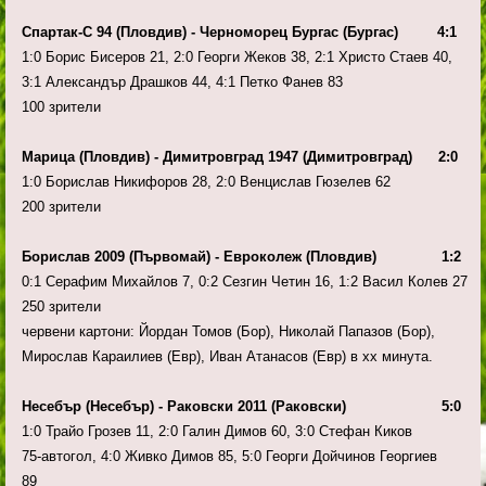
Спартак-С 94 (Пловдив) - Черноморец Бургас (Бургас) 4:1
1:0 Борис Бисеров 21, 2:0 Георги Жеков 38, 2:1 Христо Стаев 40,
3:1 Александър Драшков 44, 4:1 Петко Фанев 83
100 зрители
Марица (Пловдив) - Димитровград 1947 (Димитровград) 2:0
1:0 Борислав Никифоров 28, 2:0 Венцислав Гюзелев 62
200 зрители
Борислав 2009 (Първомай) - Евроколеж (Пловдив) 1:2
0:1 Серафим Михайлов 7, 0:2 Сезгин Четин 16, 1:2 Васил Колев 27
250 зрители
червени картони: Йордан Томов (Бор), Николай Папазов (Бор),
Мирослав Караилиев (Евр), Иван Атанасов (Евр) в хх минута.
Несебър (Несебър) - Раковски 2011 (Раковски) 5:0
1:0 Трайо Грозев 11, 2:0 Галин Димов 60, 3:0 Стефан Киков
75-автогол, 4:0 Живко Димов 85, 5:0 Георги Дойчинов Георгиев
89