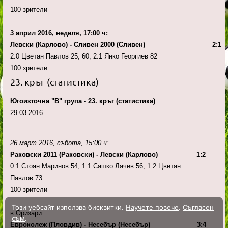
100 зрители
3 април 2016, неделя, 17:00 ч:
Левски (Карлово) - Сливен 2000 (Сливен) 2:1
2:0 Цветан Павлов 25, 60, 2:1 Янко Георгиев 82
100 зрители
23. кръг (статистика)
Югоизточна "В" група - 23. кръг (статистика)
29.03.2016
26 март 2016, събота, 15:00 ч:
Раковски 2011 (Раковски) - Левски (Карлово) 1:2
0:1 Стоян Маринов 54, 1:1 Сашко Лачев 56, 1:2 Цветан
Павлов 73
100 зрители
Този уебсайт използва бисквитки.
Научете повече
.
Съгласен
в Оризари:
съм
.
Евроколеж (Пловдив) - Несебър (Несебър) 3:4