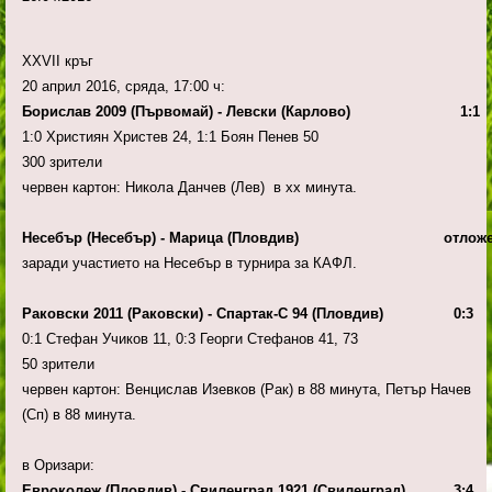
ХХVІІ кръг
20 април 2016, сряда, 17:00 ч:
Борислав 2009 (Първомай) - Левски (Карлово) 1:1
1:0 Християн Христев 24, 1:1 Боян Пенев 50
300 зрители
червен картон: Никола Данчев (Лев) в хх минута.
Несебър (Несебър) - Марица (Пловдив)
отлож
заради участието на Несебър в турнира за КАФЛ.
Раковски 2011 (Раковски) - Спартак-С 94 (Пловдив) 0:3
0:1 Стефан Учиков 11, 0:3 Георги Стефанов 41, 73
50 зрители
червен картон: Венцислав Изевков (Рак) в 88 минута, Петър Начев
(Сп) в 88 минута.
в Оризари:
Евроколеж (Пловдив) - Свиленград 1921 (Свиленград) 3:4