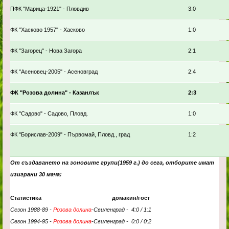
ПФК "Марица-1921" - Пловдив
3:0
ФК "Хасково 1957" - Хасково
1:0
ФК "Загорец" - Нова Загора
2:1
ФК "Асеновец-2005" - Асеновград
2:4
ФК "Розова долина" - Казанлък
2:3
ФК "Садово" - Садово, Пловд.
1:0
ФК "Борислав-2009" - Първомай, Пловд., град
1:2
От създаването на зоновите групи(1959 г.) до сега, отборите имат
изиграни 30 мача:
Статистика домакин/гост
Сезон 1988-89 -
Розова долина
-Свиленград - 4:0 / 1:1
Сезон 1994-95 -
Розова долина
-
Свиленград - 0:0 /
0:2