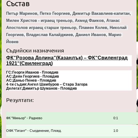
Състав
Петър Маринов, Петко Георгиев, Димитър Вакавлиев-капитан, 
Милен Христов - играещ треньор, Ахмед Фаиков, Атанас 
Апостолов играещ старши треньор, Пламен Колев, Николай 
Георгиев, Владислав Калайджиев, Даниел Иванов, Марио 
Йовев
Съдийски назначения
ФК“Розова Долина“(Казанлък) – ФК“Свиленград
1921“(Свиленград)
ГС:Георги Иванов - Пловдив
АС:Деян Георгиев - Пловдив
АС:Даньо Пенев - Пловдив
4-ти съдия:Ангел Шамбуров – Стара Загора
Делегат:Димитър Шуманов - Пловдив
Резултати:
ФК "Миньор" - Раднево
0:1
ОФК "Гигант" - Съединение, Пловд.
1:0