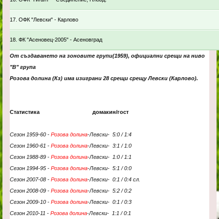
17. ОФК "Левски" - Карлово
18. ФК "Асеновец-2005" - Асеновград
От създаването на зоновите групи(1959), официални срещи на ниво
"В" група
Розова долина (Кз) има изиграни 28 срещи срещу Левски (Карлово).
Статистика домакин/гост
Сезон 1959-60 -
Розова долина
-
Левски
- 5
:0 / 1:4
Сезон 1960-61 -
Розова долина
-
Левски
- 3
:1 / 1:0
Сезон 1988-89 -
Розова долина
-Левски- 1:0 / 1:1
Сезон 1994-95 -
Розова долина
-
Левски
- 5:1 /
0:0
Сезон 2007-08 -
Розова долина
-
Левски
-
0:1 / 0:4 сл.
Сезон 2008-09 -
Розова долина
-
Левски
- 5:2
/ 0:2
Сезон 2009-10 -
Розова долина
-
Левски
- 0:1 / 0:3
Сезон 2010-11 -
Розова долина
-
Левски
-
1:1 / 0:1