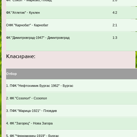
ФК "Сокол" - Марково, Пловд.
2:0
ФК "Атлетик" - Куклен
4:2
ОФК "Карнобат" - Карнобат
2:1
ФК "Димитровград-1947" - Димитровград
1:3
Класиране:
Отбор
1. ПФК "Нефтохимик Бургас 1962" - Бургас
2. ФК "Созопол" - Созопол
3. ПФК "Марица-1921" - Пловдив
4. ФК "Загорец" - Нова Загора
5. ФК "Черноморец-1919" - Бургас