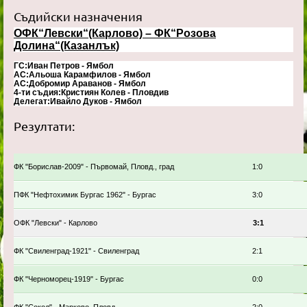
Съдийски назначения
ОФК“Левски“(Карлово) – ФК“Розова
Долина“(Казанлък)
ГС:Иван Петров - Ямбол
АС:Альоша Карамфилов - Ямбол
АС:Добромир Араванов - Ямбол
4-ти съдия:Кристиян Колев - Пловдив
Делегат:Ивайло Дуков - Ямбол
Резултати:
ФК "Борислав-2009" - Първомай, Пловд., град
1:0
ПФК "Нефтохимик Бургас 1962" - Бургас
3:0
ОФК "Левски" - Карлово
3:1
ФК "Свиленград-1921" - Свиленград
2:1
ФК "Черноморец-1919" - Бургас
0:0