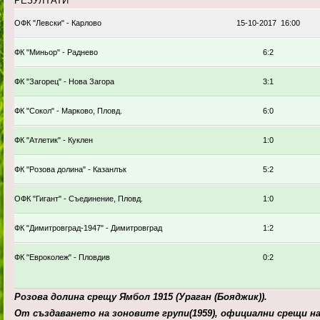
РЕЗУЛТАТИ
ОФК "Левски" - Карлово
15-10-2017 16:00
ФК "Миньор" - Раднево
6:2
ФК "Загорец" - Нова Загора
3:1
ФК "Сокол" - Марково, Пловд.
6:0
ФК "Атлетик" - Куклен
1:0
ФК "Розова долина" - Казанлък
5:2
ОФК "Гигант" - Съединение, Пловд.
1:0
ФК "Димитровград-1947" - Димитровград
1:2
ФК "Евроколеж" - Пловдив
0:2
Розова долина срещу Ямбол 1915 (Ураган (Бояджик)).
От създаването на зоновите групи(1959), официални срещи на 