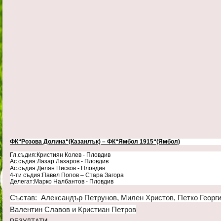
ФК“Розова Долина“(Казанлък) – ФК“Ямбол 1915“(Ямбол)
Гл.съдия:Кристиян Колев - Пловдив
Ас.съдия:Лазар Лазаров - Пловдив
Ас.съдия:Делян Писков - Пловдив
4-ти съдия:Павел Попов – Стара Загора
Делегат:Марко Налбантов - Пловдив
Състав: Александър Петрунов, Милен Христов, Петко Георги
Валентин Славов и
Кристиан Петров