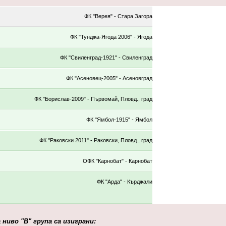
ФК "Верея" - Стара Загора
ФК "Тунджа-Ягода 2006" - Ягода
ФК "Свиленград-1921" - Свиленград
ФК "Асеновец-2005" - Асеновград
ФК "Борислав-2009" - Първомай, Пловд., град
ФК "Ямбол-1915" - Ямбол
ФК "Раковски 2011" - Раковски, Пловд., град
ОФК "Карнобат" - Карнобат
ФК "Арда" - Кърджали
ниво "В" група са изиграни: