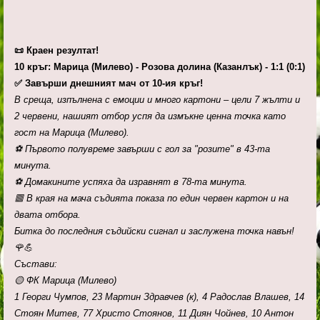
📜 Краен резултат!
10 кръг: Марица (Милево) - Розова долина (Казанлък) - 1:1 (0:1)
✅ Завърши днешният мач от 10-ия кръг!
В среща, изпълнена с емоции и много картони – цели 7 жълти и
2 червени, нашият отбор успя да измъкне ценна точка като
гост на Марица (Милево).
⚽ Първото полувреме завърши с гол за "розите" в 43-та
минута.
⚽ Домакините успяха да изравнят в 78-та минута.
🟥 В края на мача съдията показа по един червен картон и на
двата отбора.
Битка до последния съдийски сигнал и заслужена точка навън!
🌹💪
Състави:
🟡 ФК Марица (Милево)
1 Георги Чумпов, 23 Мартин Здравчев (к), 4 Радослав Влашев, 14
Стоян Митев, 77 Христо Стоянов, 11 Диян Чойнев, 10 Антон