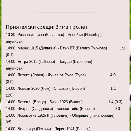
Приятелски срещи: Зима-пролет
13:30 Розова долина (Казанлък) - Несебър (Несебър)
анулиран
14:00 Марек 1915 (Дупница) - Етър ВТ (Велико Търново) 1:1
(0:1)
14:00 Янтра 2019 (Габрово) - Чавдар (Етрополе)
анулиран
14:00 Литекс (Ловеч) - Дунав от Русе (Русе) 4:0
(3:0)
14:00 Левски 2020 (Лом) - Спартак (Плевен) 1:1
(1:0)
14:00 Ботев II (Враца) - Бдин 1923 (Видин) 1:4 (0:3)
14:00 Вихрен (Сандански) - Банско тийм (Банско) 0:0
14:00 Локомотив 1926 II (Пловдив) - Оборище (Панагюрище)
0:5
14:00 Беласица (Петрич) - Пирин 1941 (Разлог)