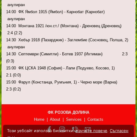
анулиран
14:00 ФК Ямбол 1915 (Ямбол) - Карнобат (Карнобат)
анулиран
14:00 Монтана 1921 /юн.ст./ (Монтана) - Дреновец (Дреновец)
2:4 (2:2)
14:30 Хебър 1918 (Пазарджик) - Заглембие (Сосновец, Полша, 2)
анулиран
14:30 Септември (Симитли) - Ботев 1937 (Ихтиман) 2:3
(0:3)
15:00 ФК ЦСКА 1948 (София) - Лапи (Подуево, Косово, 1)
2:1 (0:0)
15:00 Фарул (Констанца, Румъния, 1) - Черно море (Варна)
2:3 (0:2)
ФК РОЗОВА ДОЛИНА
Home | About | Services | Contacts
Този уебсайт използва бисквитки.
Научете повече
.
Съгласен