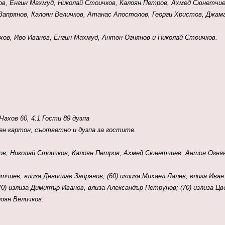
в, Енгин Махмуд, Николай Стоичков, Калоян Петров, Ахмед Сюнетчиев
Запрянов, Калоян Величков, Атанас Апостолов, Георги Христов, Джам
хов, Иво Иванов, Енгин Махмуд, Антон Огнянов и Николай Стоичков.
Чахов 60, 4:1 Гости 89 дузпа
н картон, съответно и дузпа за гостите.
ов, Николай Стоичков, Калоян Петров, Ахмед Сюнетчиев, Антон Огнян
нетчиев, влиза Денислав Запрянов;
(60)
излиза Михаел Лалев, влиза Иван
(70) излиза Димитър Иванов, влиза Александър Петрунов;
(70)
излиза Ц
лоян Величков.