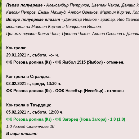
Първо полувреме -
Александър Петрунов, Цветан Чахов, Данаил И
Калоян Петров, Енгин Махмуд, Антон Огнянов, Мартин Кирчев, Коль
Второ полувреме влизат -
Димитър Иванов - вратар, Иво Ивано
местата на Мартин Кирчев и Венцислав Иванов.
Цял мач играят Кольо Чаов, Цветан Чахов, Антон Огнянов и Данаи
Контрола:
29.01.2021 г., събота, –:– ч.
ФК Розова долина (Кз) - ФК Ямбол 1915 (Ямбол) - отменен.
Контрола в Стралджа:
02.02.2021 г., сряда, 13:30 ч.
ФК Розова долина (Кз) - ОФК Несебър (Несебър) - отложен
Контрола в Твърдица:
05.02.2021 г., събота, 12:00 ч.
ФК Розова долина (Кз) - ФК Загорец (Нова Загора) - 1:0 (1:0)
1:0 Ахмед Сюнетчиев 18
В игра влизат: