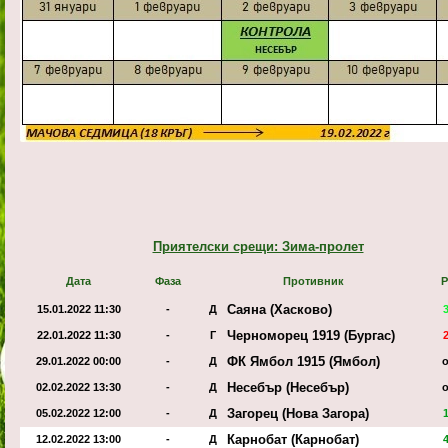
Приятелски срещи: Зима-пролет
Дата
Фаза
Противник
Р
Саяна (Хасково)
15.01.2022 11:30
-
Д
Черноморец 1919 (Бургас)
22.01.2022 11:30
-
Г
ФК Ямбол 1915 (Ямбол)
29.01.2022 00:00
-
Д
о
Несебър (Несебър)
02.02.2022 13:30
-
Д
о
Загорец (Нова Загора)
05.02.2022 12:00
-
Д
Карнобат (Карнобат)
12.02.2022 13:00
-
Д