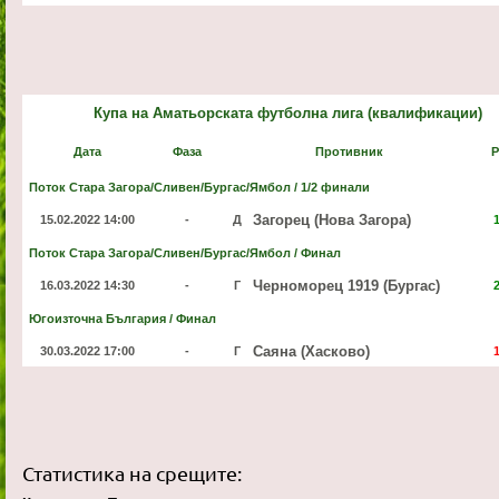
Купа на Аматьорската футболна лига (квалификации)
Дата
Фаза
Противник
Р
Поток Стара Загора/Сливен/Бургас/Ямбол / 1/2 финали
Загорец (Нова Загора)
15.02.2022 14:00
-
Д
Поток Стара Загора/Сливен/Бургас/Ямбол / Финал
Черноморец 1919 (Бургас)
16.03.2022 14:30
-
Г
Югоизточна България / Финал
Саяна (Хасково)
30.03.2022 17:00
-
Г
Статистика на срещите: