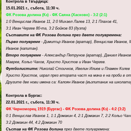
Контрола в Твърдица:
15.01.2021 г., събота, 11:30 ч.
ФК Розова долина (Кз) - ФК Саяна (Хасково) - 3:2 (2:1)
1:0 Венцислав Иванов 11, 2:0 Михаел Лалев 13, 2:1 Плахов 41,
3:1 Иван Чергев 80-та, 3:2 Бойков 83 (дузпа)
Съставите на ФК Розова долина през двете полувремена:
Първо полувреме
- Димитър Иванов (вратар), Венцислав Иванов, 
Иванов (капитан).
Второ полувреме
- Александър Петрунов (вратар), Даниел Иванов
Маврев, Кольо Чахов, Христо Христов и Иван Чергев.
Футболистите:
Николай Стоичков, Ивелин Илиев и Пламен Колев
Христо Христов, играл през втората част на мача е на проби в о
Другите две нови имена са: Калоян Иванов (възпитаник на школата
Контрола в Бургас:
22.01.2021 г., събота, 11:30 ч.
ФК Черноморец 1919 (Бургас) -
ФК Розова долина (Кз) -
4:2 (3:2)
0:1 Венцислав Иванов 1, 1:1 Домакин 4, 2:1 Домакин 7, 2:2 Кольо Чах
3:2 Домакин 44, 4:2 Домакин 70
Състав на ФК Розова долина
през двете полувремена: