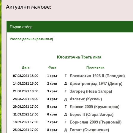
Актуални мачове:
Първи отбор
Розова долина (Казанлък)
Югоизточна Трета лига
Дата
Фаза
Противник
Локомотив 1926 II (Пловдив)
07.08.2021 18:00
1 кръг
Г
Димитровград 1947 (Димгр)
14.08.2021 18:00
2 кръг
Д
Загорец (Нова Загора)
21.08.2021 18:00
3 кръг
Г
Атлетик (Куклен)
28.08.2021 18:00
4 кръг
Д
Левски 2005 (Крумовград)
29.09.2021 17:00
5 кръг
Г
Берое II (Стара Загора)
11.09.2021 17:00
6 кръг
Д
Борислав 2009 (Първомай)
18.09.2021 17:00
7 кръг
Г
Гигант (Съединение)
25.09.2021 17:00
8 кръг
Д