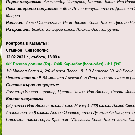
Първо полувреме-
Александър Петрунов, Цветан Чахов, Иво Ивано
През второто полувреме
в 65 и 75 -та минута влизат Денислав 
Маврев.
Излизат
: Ахмед Сюнетчиев, Иван Чергев, Кольо Чахов, Цветан Ча
На вратата
Богдан Бъчваров сменя Александър Петрунов.
Контрола в Казанлък:
Стадион "Севтополис"
12.02.2021 г., събота, 13:00 ч.
ФК Розова долина (Кз) - ОФК Карнобат (Карнобат) - 4:1 (3:0)
1:0 Михаел Лалев 4, 2:0 Михаел Лалев 18, 3:0 Автогол 30, 4:0 Кольо 
Червен картон:
В 88 мшнута Александър Петрунов получава черве
Състав първо полувреме:
Димитър Иванов - вратар, Цветан Чахов, Иво Иванов, Данаил Иван
Второ полувреме:
(50) излиза Иво Иванов, влиза Енгин Махмуд; (60) излиза Ахмед Сю
Апостолов,
(60)
излиза Антон Огнянов, влиза Джамал Ал Бадарин; 
Стоичков, влиза Георги Христов;
(70)
излиза Кольо Чахов, влиза Ка