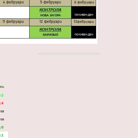
ез.
3:2
2:4
тл
тл
1:0
4:1