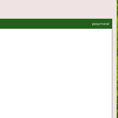
резултати/
класиране