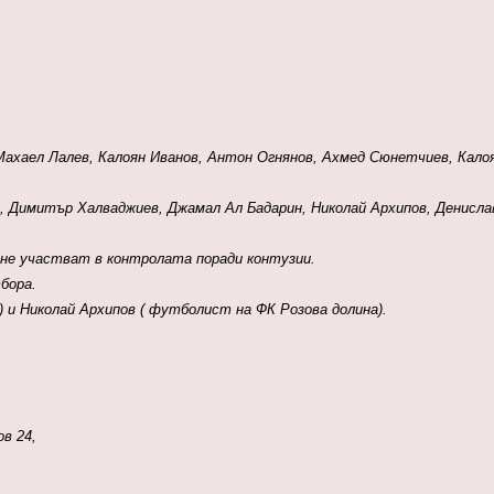
Махаел Лалев, Калоян Иванов, Антон Огнянов, Ахмед Сюнетчиев, Кало
, Димитър Халваджиев, Джамал Ал Бадарин, Николай Архипов, Денисла
 не участват в контролата поради контузии.
тбора.
) и Николай Архипов ( футболист на ФК Розова долина).
ов 24,