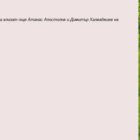
ута влизат още Атанас Апостолов и Димитър Халваджиев на