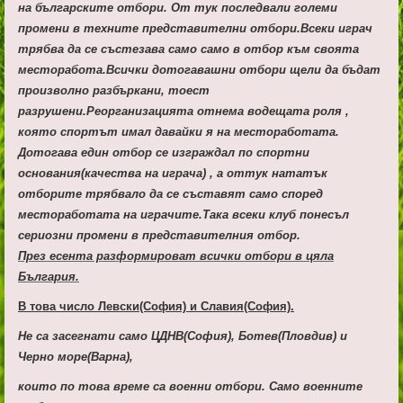
на българските отбори. От тук последвали големи
промени в техните представителни отбори.Всеки играч
трябва да се състезава само само в отбор към своята
месторабота.Всички дотогавашни отбори щели да бъдат
произволно разбъркани, тоест
разрушени.Реорганизацията отнема водещата роля ,
която спортът имал давайки я на местоработата.
Дотогава един отбор се изграждал по спортни
основания(качества на играча) , а оттук нататък
отборите трябвало да се съставят само според
местоработата на играчите.Така всеки клуб понесъл
сериозни промени в представителния отбор.
През есента
разформироват всички отбори в цяла
България.
В това число Левски(София) и Славия(София).
Не са засегнати само ЦДНВ(София), Ботев(Пловдив) и
Черно море(Варна),
които по това време са военни отбори.
Само военните