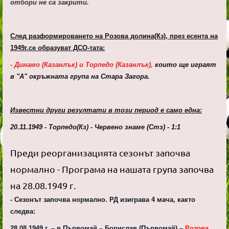
отбори не са закрити.
След разформироването на Розова долина(Кз), през есента на
1949г.се образуват ДСО-тата:
- Динамо (Казанлък) и Торпедо (Казанлък),
които ще играят
в "А" окръжната група на Стара Загора.
Известни други резултати в този период е само една:
20.11.1949 - Торпедо(Кз) - Червено знаме (Стз) - 1:1
Преди реорганизацията сезонът започва
нормално - Програма на нашата група започва
на 28.08.1949 г.
- Сезонът започва нормално. РД изиграва 4 мача, както
следва:
28.08.1949 г. – в Първомай – Борислав (Първомай) –
Розова