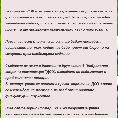
Бюрото по РСФ е решило същевременно спортния сезон за
футболните първенства за напред да се покрива от една
календарна година, т.е. състезанията ще започнат в ранна
пролет и ще приключат окончателно късно през есента.
През тази есен в цялата страна ще бъдат проведени
състезания по план, който ще бъде приет от бюрото на
секцията през следващата седмица.
Създават се всички досегашни дружества 6 "доброволни
спортни организации"(ДСО), изградени на ведомствен и
професионален принцип.
В инструкцията се пояснява организацията на ДСО, които
се изграждат на мястото на разформированите
физкултурни дружества.
През септември-октомври на 1949 реорганизацията
наложила масови и безразборни обединения и разделения