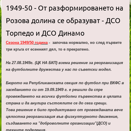
1949-50 - От разформироването на
Розова долина се образуват - ДСО
Торпедо и ДСО Динамо
Сезона 1949/50
година
-
започва нормално, но след първите
три кръга от есенният дял, то е прекратено.
На 27.08.1949г. (ЦК НА БКП) взема решение за реорганизация
на футболните дружества у нас по съветски модел.
Бюрото на Републиканската секция по футбол при ВКФС в
заседанието си от 19.09.1949 г. е решило да спре
провеждането на всички футболни първенства в цялата
страна и да анулира състоялите се до сега срещи.
Това решение е било продиктувано от провежданата вече
цялостна реорганизация във физкултурното движение,
създаването на "доброволните организации"(ДСО) и
техните поделения.