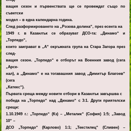
ващия сезон и първенствата ще се провеждат също по
съветски
модел – в една календарна година.
След разформироването на „Розова долина“, през есента на
1949 г. в Казанлък се образуват ДСО-та: „Динамо“ и
„Торпедо“,
които заиграват в „А“ окръжната група на Стара Загора през
след-
ващия сезон. „Торпедо“ е отборът на Военния завод (сега
„Арсе-
нал), а „Динамо“ е на тогавашния завод „Димитър Благоев“
(сега
„Катекс“).
Първата среща между новите отбори в Казанлък завършва с
победа на „Торпедо“ над „Динамо“ с 3:1. Други приятелски
срещи:
1.10.1949 г.: „Торпедо“ (Кз) – „Металик“ (София) 1:5; „Завод
10“ –
ДСО „Торпедо“ (Карлово) 1:1; „Текстилец“ (Сливен) –