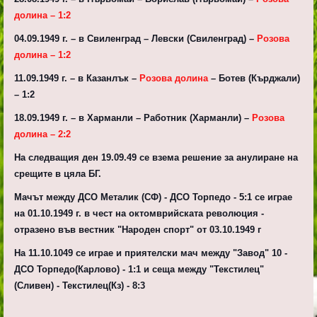
долина – 1:2
04.09.1949 г. – в Свиленград – Левски (Свиленград) –
Розова
долина – 1:2
11.09.1949 г. – в Казанлък –
Розова долина
– Ботев (Кърджали)
– 1:2
18.09.1949 г. – в Харманли – Работник (Харманли) –
Розова
долина – 2:2
На следващия ден 19.09.49 се взема решение за анулиране на
срещите в цяла БГ.
Мачът между ДСО Металик (СФ) - ДСО Торпедо - 5:1 се играе
на 01.10.1949 г. в чест на октомврийската революция -
отразено във вестник "Народен спорт" от 03.10.1949 г
На 11.10.1049 се играе и приятелски мач между "Завод" 10 -
ДСО Торпедо(Карлово) - 1:1 и сеща между "Текстилец"
(Сливен) - Текстилец(Кз) - 8:3