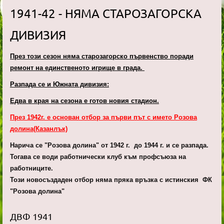
1941-42 - НЯМА СТАРОЗАГОРСКА
ДИВИЗИЯ
През този сезон няма старозагорско първенство поради
ремонт на единственото игрище в града.
Разпада се и Южната дивизия:
Едва в края на сезона е готов новия стадион.
През 1942г. е основан отбор за първи път с името Розова
долина(Казанлък)
Нарича се
"Розова долина"
от
1942 г.
до 1944 г. и се разпада.
Тогава се води работнически клуб към профсъюза на
работниците.
Този новосъздаден отбор няма пряка връзка с истинския ФК
"Розова долина"
ДВФ 1941