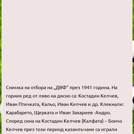
Снимка на отбора на „ДВФ“ през 1941 година. На
горния ред от ляво на дясно са: Костадин Келчев,
Иван Птичката, Кальо, Иван Келчев и др. Клекнали:
Карабарето, Щерката и Иван Захариев -Андро.
Според сина на Костадин Келчев (Калфата) – Бончо
Келчев през този период казанлъчани са играли