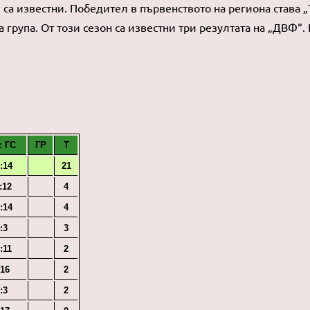
 са известни. Победител в първенството на региона става „
а група. От този сезон са известни три резултата на „ДВФ“
: ГС
ГР
Т
:14
21
:12
4
:14
4
:3
3
:11
2
:16
2
:3
2