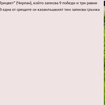
Трицвет“ (Чирпан), който записва 9 победи и три равни
. В една от срещите си казанлъшкият тим записва гръмка