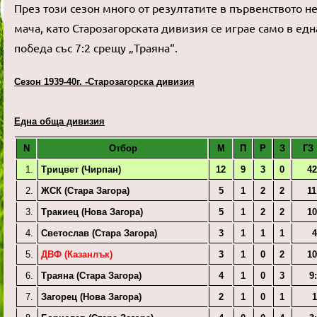
През този сезон много от резултатите в първенството не
мача, като Старозагорската дивизия се играе само в едн
победа със 7:2 срещу „Траяна“.
Сезон 1939-40г. -Старозагорска дивизия
Една обща дивизия
N
Отбор
М
П
Р
З
ГЗ 
1.
Трицвет (Чирпан)
12
9
3
0
42
2.
ЖСК (Стара Загора)
5
1
2
2
11
3.
Тракиец (Нова Загора)
5
1
2
2
10
4.
Светослав (Стара Загора)
3
1
1
1
4
5.
ДВФ (Казанлък)
3
1
0
2
10
6.
Траяна (Стара Загора)
4
1
0
3
9
7.
Загорец (Нова Загора)
2
1
0
1
1