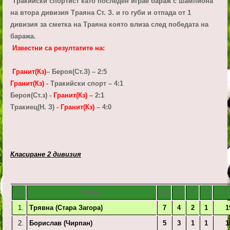
Тракийски спортист като последен играе бараж с шампиона
на втора дивизия Траяна Ст. З. и го губи и отпада от 1
дивизия за сметка на Траяна която влиза след победата на
баража.
Известни са резултатите на:
Гранит(Кз)
– Бероя(Ст.З) – 2:5
Гранит(Кз)
- Тракийски спорт – 4:1
Бероя(Ст.з) -
Гранит(Кз)
– 2:1
Тракиец(Н. З) -
Гранит(Кз)
– 4:0
Класиране 2 дивизия
N
Отбор
М
П
Р
З
ГЗ
1.
Трявна (Стара Загора)
7
4
2
1
1
2.
Борислав (Чирпан)
5
3
1
1
1