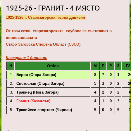
1925-26 - ГРАНИТ - 4 МЯСТО
1925-1926 г. Старозагорска първа дивизия
От този сезон старозагорските клубове се състезават в
новооснованата
Старо Загорска Спортна Област (СЗСО).
Класиране 1 дивизия.
N
Отбор
М
П
Р
З
ГЗ
1.
Бероя (Стара Загора)
8
7
0
1
2
2.
Светослав (Стара Загора)
5
3
0
2
2
3.
Тракиец (Нова Загора)
4
2
0
2
6
4.
Гранит (Казанлък)
4
1
0
3
7
5.
Тракийски спортист (Чирпан)
5
0
0
5
1